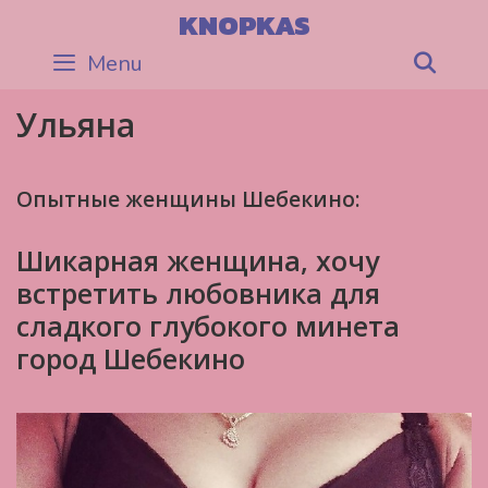
Skip
KNOPKAS
to
Menu
Sea
content
Ульяна
Опытные женщины Шебекино:
Шикарная женщина, хочу
встретить любовника для
сладкого глубокого минета
город Шебекино