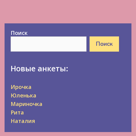
Поиск
Поиск
Новые анкеты:
Ирочка
Юленька
Мариночка
Рита
Наталия