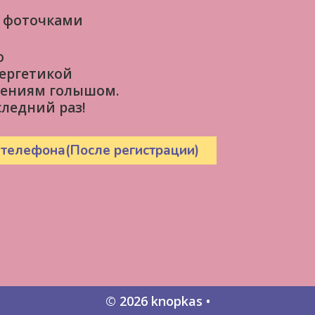
и фоточками
ю
нергетикой
ечениям голышом.
следний раз!
 телефона(После регистрации)
© 2026 knopkas
•