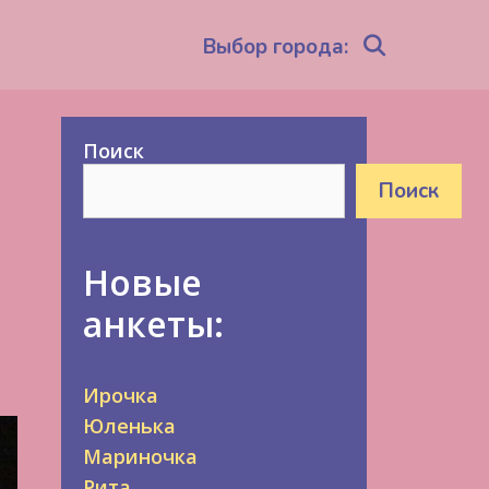
Search
Выбор города:
Поиск
Поиск
Новые
анкеты:
Ирочка
Юленька
Мариночка
Рита