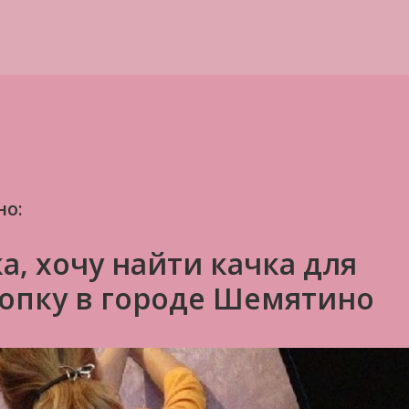
но:
, хочу найти качка для
 попку в городе Шемятино