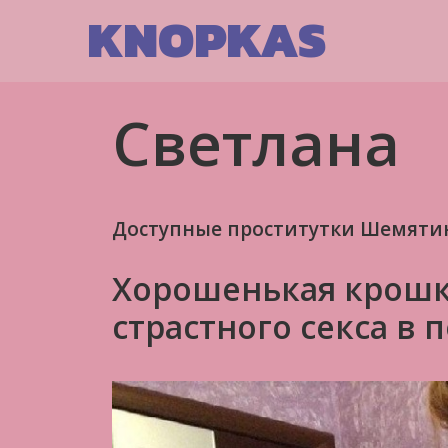
Skip
KNOPKAS
to
content
Светлана
Доступные проститутки Шемяти
Хорошенькая крошка
страстного секса в