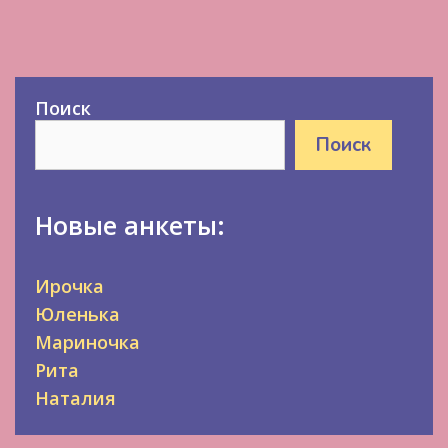
Поиск
Поиск
Новые анкеты:
Ирочка
Юленька
Мариночка
Рита
Наталия