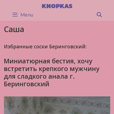
Skip
KNOPKAS
to
Menu
Sea
content
Саша
Избранные соски Беринговский:
Миниатюрная бестия, хочу
встретить крепкого мужчину
для сладкого анала г.
Беринговский