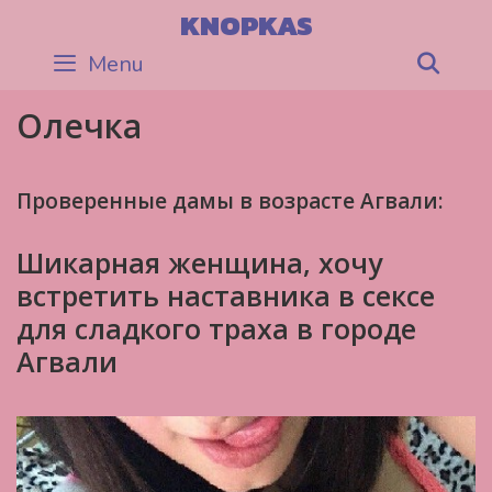
Skip
KNOPKAS
to
Menu
Sea
content
Олечка
Проверенные дамы в возрасте Агвали:
Шикарная женщина, хочу
встретить наставника в сексе
для сладкого траха в городе
Агвали