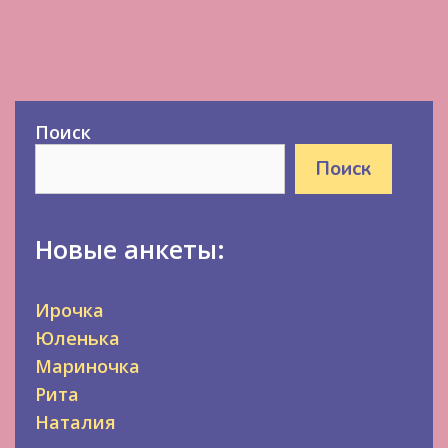
Поиск
Поиск
Новые анкеты:
Ирочка
Юленька
Мариночка
Рита
Наталия