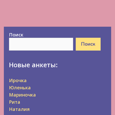
Поиск
Поиск
Новые анкеты:
Ирочка
Юленька
Мариночка
Рита
Наталия