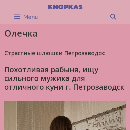
Skip
KNOPKAS
to
Menu
Sea
content
Олечка
Страстные шлюшки Петрозаводск:
Похотливая рабыня, ищу
сильного мужика для
отличного куни г. Петрозаводск