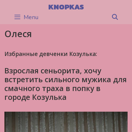
Skip
KNOPKAS
to
Menu
Sea
content
Олеся
Избранные девченки Козулька:
Взрослая сеньорита, хочу
встретить сильного мужика для
смачного траха в попку в
городе Козулька