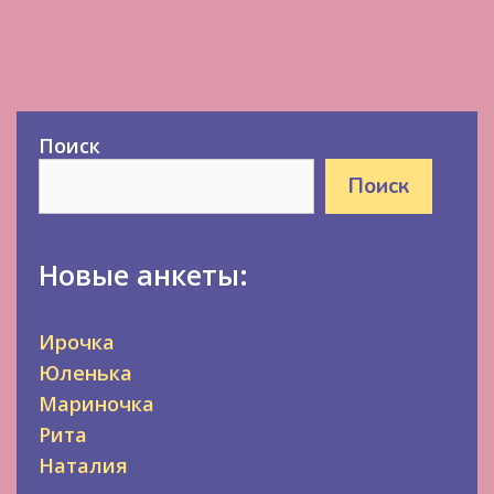
Поиск
Поиск
Новые анкеты:
Ирочка
Юленька
Мариночка
Рита
Наталия