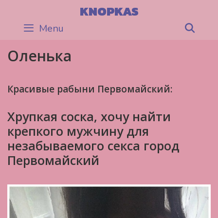
Skip
KNOPKAS
to
Menu
Sea
content
Оленька
Красивые рабыни Первомайский:
Хрупкая соска, хочу найти
крепкого мужчину для
незабываемого секса город
Первомайский