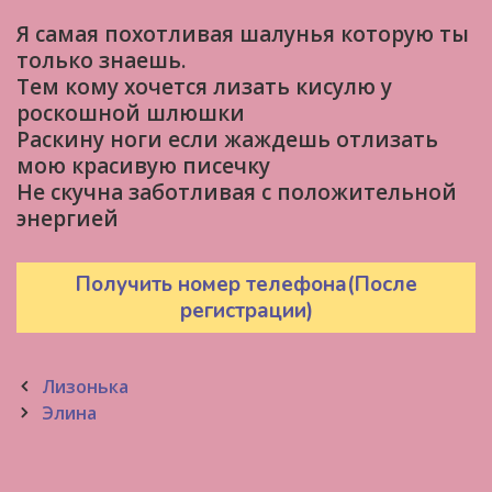
Я самая похотливая шалунья которую ты
только знаешь.
Тем кому хочется лизать кисулю у
роскошной шлюшки
Раскину ноги если жаждешь отлизать
мою красивую писечку
Не скучна заботливая с положительной
энергией
Получить номер телефона(После
регистрации)
Post
Лизонька
navigation
Элина