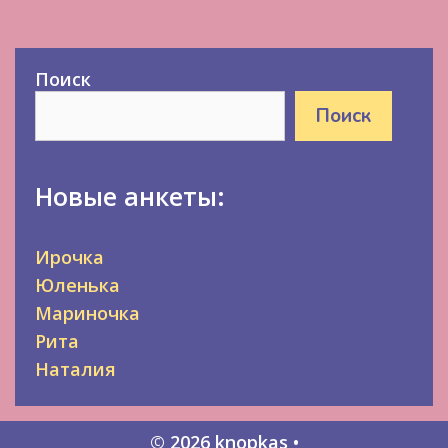
Поиск
Поиск
Новые анкеты:
Ирочка
Юленька
Мариночка
Рита
Наталия
© 2026 knopkas
•