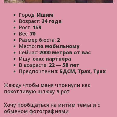
Город:
Ишим
Возраст:
24 года
Рост:
159
Вес:
70
Размер бюста:
2
Место:
по мобильному
Сейчас:
2000 метров от вас
Ищу:
секс партнера
В возрасте:
22 — 58 лет
Предпочтения:
БДСМ, Трах, Трах
Жажду чтобы меня чпокнули как
похотливую шлюху в рот
Хочу пообщаться на интим темы и с
обменом фотографиями