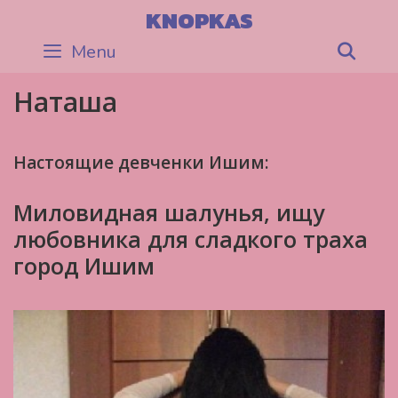
Skip
KNOPKAS
to
Menu
Sea
content
Наташа
Настоящие девченки Ишим:
Миловидная шалунья, ищу
любовника для сладкого траха
город Ишим