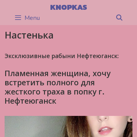
Skip
KNOPKAS
to
Menu
Sea
content
Настенька
Эксклюзивные рабыни Нефтеюганск:
Пламенная женщина, хочу
встретить полного для
жесткого траха в попку г.
Нефтеюганск