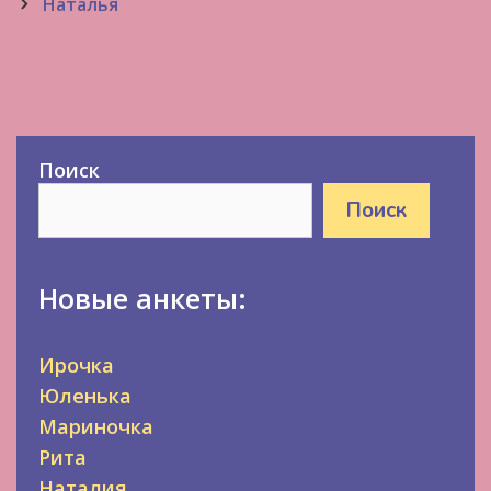
navigation
Наталья
Поиск
Поиск
Новые анкеты:
Ирочка
Юленька
Мариночка
Рита
Наталия