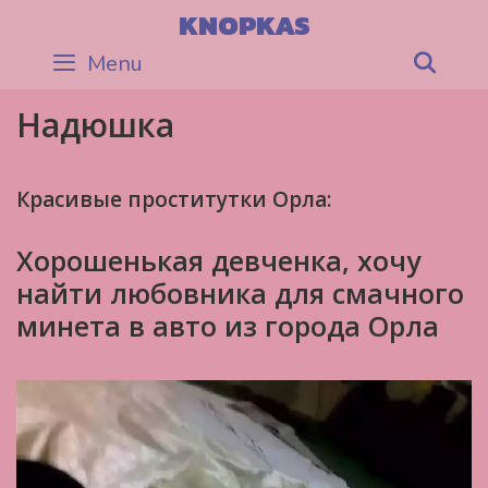
Skip
KNOPKAS
to
Menu
Sea
content
Надюшка
Красивые проститутки Орла:
Хорошенькая девченка, хочу
найти любовника для смачного
минета в авто из города Орла