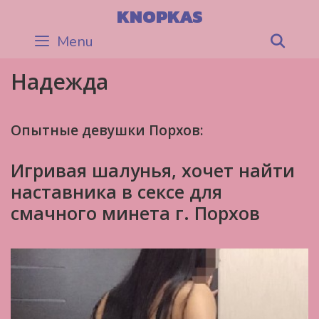
Skip
KNOPKAS
to
Menu
Sea
content
Надежда
Опытные девушки Порхов:
Игривая шалунья, хочет найти
наставника в сексе для
смачного минета г. Порхов