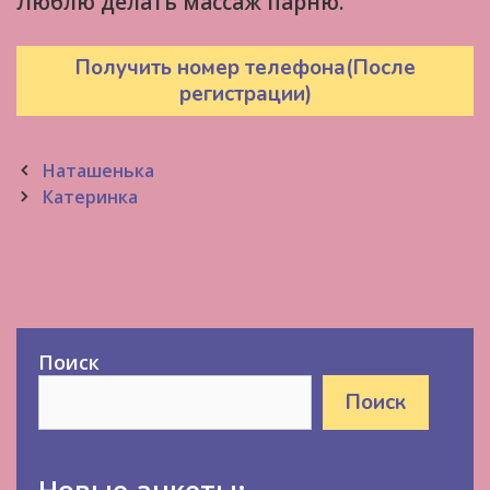
Люблю делать массаж парню.
Получить номер телефона(После
регистрации)
Post
Наташенька
navigation
Катеринка
Поиск
Поиск
Новые анкеты: