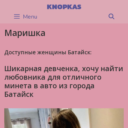
Skip
KNOPKAS
to
Menu
Sea
content
Маришка
Доступные женщины Батайск:
Шикарная девченка, хочу найти
любовника для отличного
минета в авто из города
Батайск