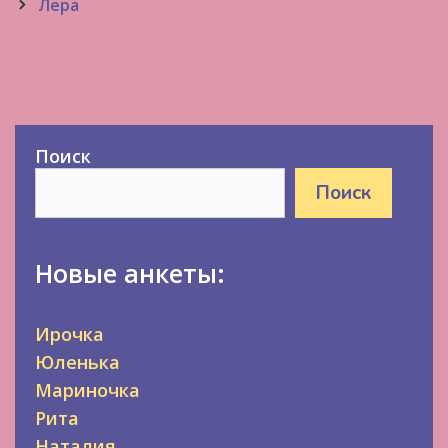
navigation
Лера
Поиск
Поиск
Новые анкеты:
Ирочка
Юленька
Мариночка
Рита
Наталия