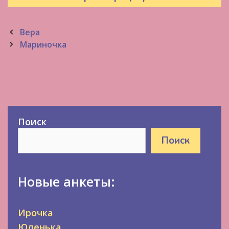
Post
Вера
navigation
Мариночка
Поиск
Поиск
Новые анкеты:
Ирочка
Юленька