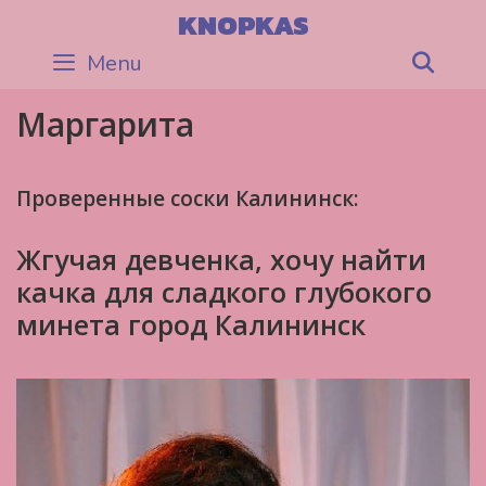
Skip
KNOPKAS
to
Menu
Sea
content
Маргарита
Проверенные соски Калининск:
Жгучая девченка, хочу найти
качка для сладкого глубокого
минета город Калининск