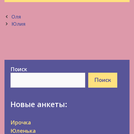
Post
Оля
navigation
Юлия
Поиск
Поиск
Новые анкеты:
Ирочка
Юленька