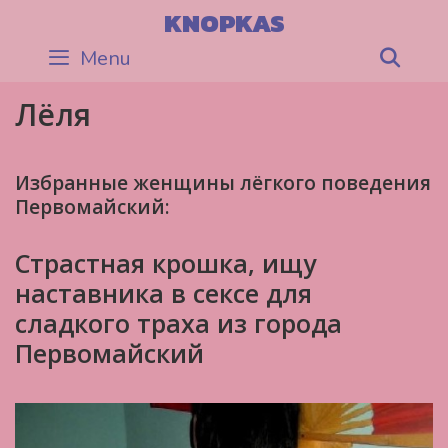
Skip
KNOPKAS
to
Menu
Sea
content
Лёля
Избранные женщины лёгкого поведения
Первомайский:
Страстная крошка, ищу
наставника в сексе для
сладкого траха из города
Первомайский