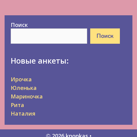
Поиск
Поиск
Новые анкеты:
Ирочка
Юленька
Мариночка
Рита
Наталия
© 2026 knopkas
•