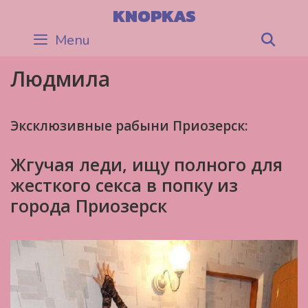
Skip
KNOPKAS
to
Menu
Sea
content
Людмила
Эксклюзивные рабыни Приозерск:
Жгучая леди, ищу полного для
жесткого секса в попку из
города Приозерск