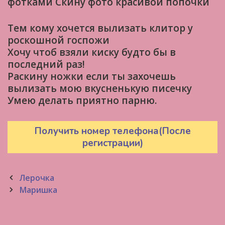
фотками Скину фото красивой попочки
Тем кому хочется вылизать клитор у
роскошной госпожи
Хочу чтоб взяли киску будто бы в
последний раз!
Раскину ножки если ты захочешь
вылизать мою вкусненькую писечку
Умею делать приятно парню.
Получить номер телефона(После
регистрации)
Post
Лерочка
navigation
Маришка