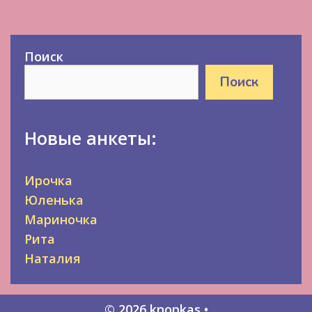
Поиск
Поиск
Новые анкеты:
Ирочка
Юленька
Мариночка
Рита
Наталия
© 2026 knopkas
•