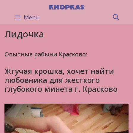
Skip
KNOPKAS
to
Menu
Sea
content
Лидочка
Опытные рабыни Красково:
Жгучая крошка, хочет найти
любовника для жесткого
глубокого минета г. Красково