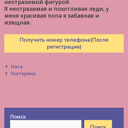
неотразимой фигурой.
Я неотразимая и похотливая леди, у
меня красивая попа я забавная и
изящная.
Получить номер телефона(После
регистрации)
Post
Ната
navigation
Екатерина
Поиск
Поиск