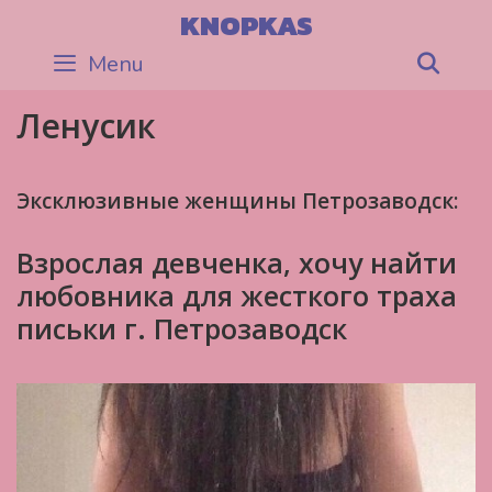
Skip
KNOPKAS
to
Menu
Sea
content
Ленусик
Эксклюзивные женщины Петрозаводск:
Взрослая девченка, хочу найти
любовника для жесткого траха
письки г. Петрозаводск