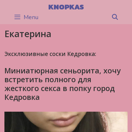
Skip
KNOPKAS
to
Menu
Sea
content
Екатерина
Эксклюзивные соски Кедровка:
Миниатюрная сеньорита, хочу
встретить полного для
жесткого секса в попку город
Кедровка