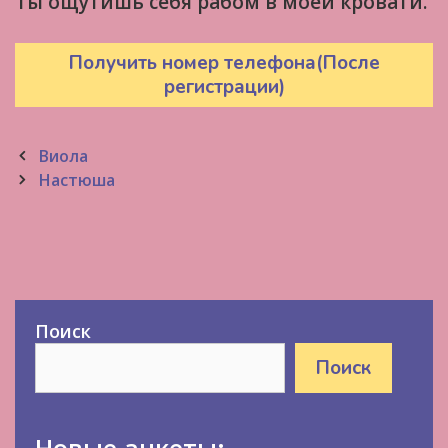
Ты ощутишь себя рабом в моей кровати.
Получить номер телефона(После
регистрации)
Post
Виола
navigation
Настюша
Поиск
Поиск
Новые анкеты: