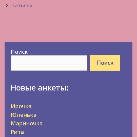
navigation
Татьяна
Поиск
Поиск
Новые анкеты:
Ирочка
Юленька
Мариночка
Рита