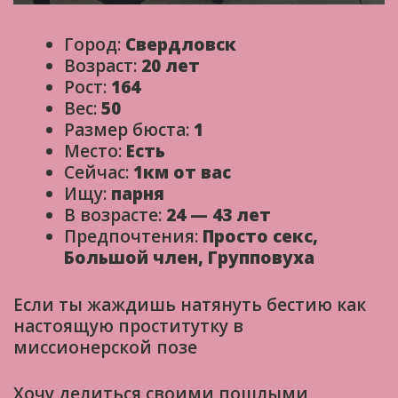
Город:
Свердловск
Возраст:
20 лет
Рост:
164
Вес:
50
Размер бюста:
1
Место:
Есть
Сейчас:
1км от вас
Ищу:
парня
В возрасте:
24 — 43 лет
Предпочтения:
Просто секс,
Большой член, Групповуха
Если ты жаждишь натянуть бестию как
настоящую проститутку в
миссионерской позе
Хочу делиться своими пошлыми