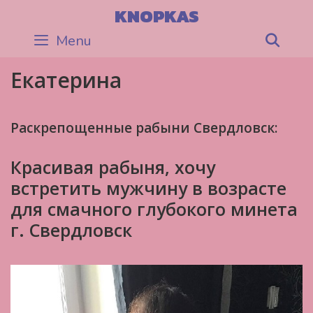
Skip
KNOPKAS
to
Menu
Sea
content
Екатерина
Раскрепощенные рабыни Свердловск:
Красивая рабыня, хочу
встретить мужчину в возрасте
для смачного глубокого минета
г. Свердловск