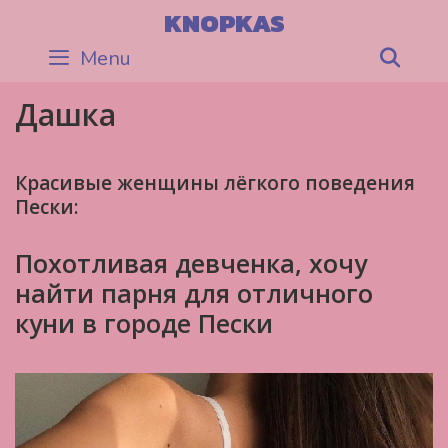
Skip
KNOPKAS
to
Menu
Sea
content
Дашка
Красивые женщины лёгкого поведения
Пески:
Похотливая девченка, хочу
найти парня для отличного
куни в городе Пески