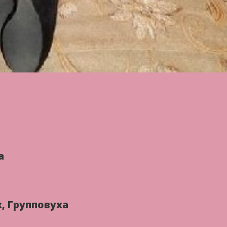
а
х, Групповуха