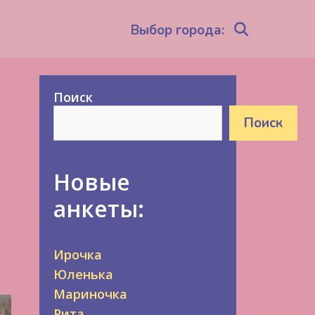
Search
Выбор города:
Поиск
Поиск
Новые
анкеты:
Ирочка
Юленька
Мариночка
Рита