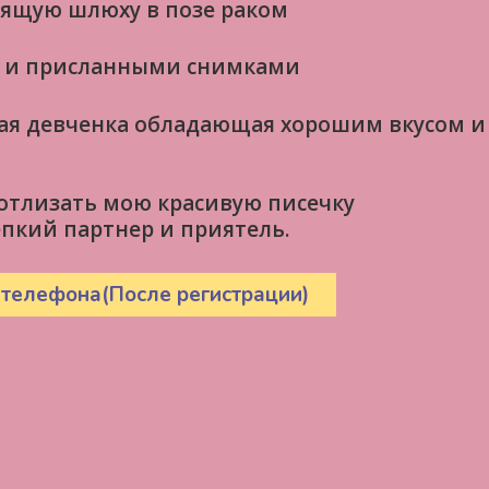
оящую шлюху в позе раком
 и приcланными снимками
ая девченка обладающая хорошим вкусом и
отлизать мою красивую писечку
пкий партнер и приятель.
 телефона(После регистрации)