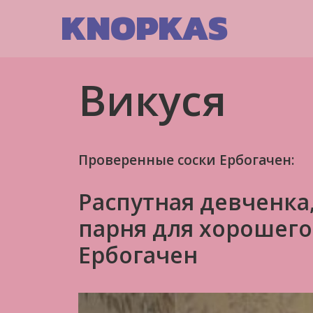
Skip
KNOPKAS
to
content
Викуся
Проверенные соски Ербогачен:
Распутная девченка
парня для хорошего
Ербогачен