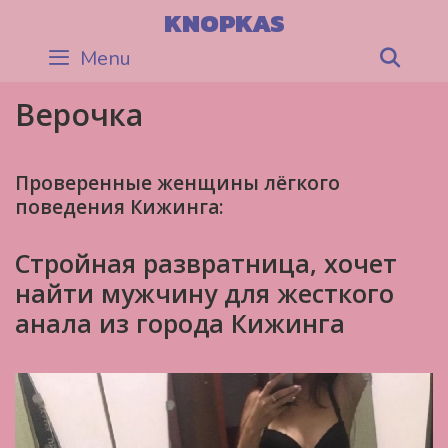
Skip
KNOPKAS
to
Menu
Sea
content
Верочка
Проверенные женщины лёгкого
поведения Кижинга:
Стройная развратница, хочет
найти мужчину для жесткого
анала из города Кижинга