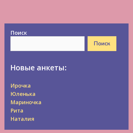
Поиск
Поиск
Новые анкеты:
Ирочка
Юленька
Мариночка
Рита
Наталия