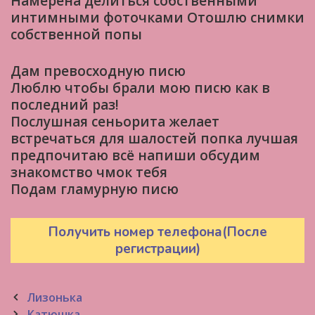
Намерена делиться собственными
интимными фоточками Отошлю снимки
собственной попы
Дам превосходную писю
Люблю чтобы брали мою писю как в
последний раз!
Послушная сеньорита желает
встречаться для шалостей попка лучшая
предпочитаю всё напиши обсудим
знакомство чмок тебя
Подам гламурную писю
Получить номер телефона(После
регистрации)
Post
Лизонька
navigation
Катюшка