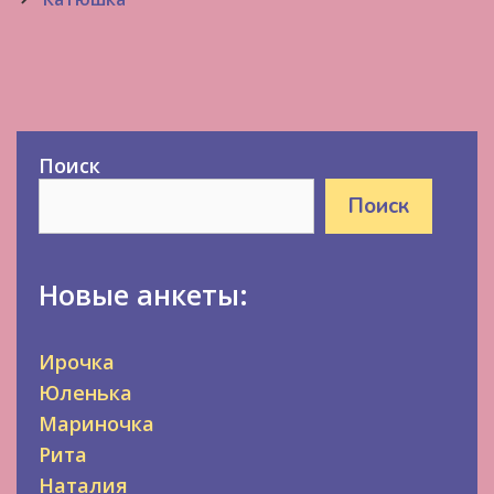
Поиск
Поиск
Новые анкеты:
Ирочка
Юленька
Мариночка
Рита
Наталия