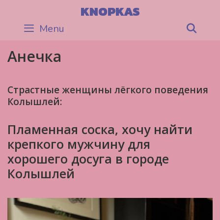
Skip
KNOPKAS
to
Menu
Sea
content
Анечка
Страстные женщины лёгкого поведения
Колышлей:
Пламенная соска, хочу найти
крепкого мужчину для
хорошего досуга в городе
Колышлей