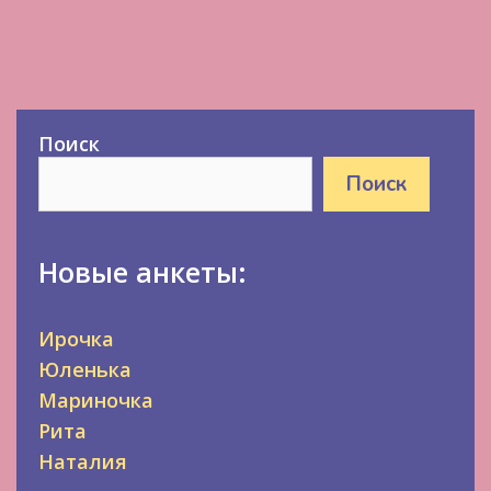
Поиск
Поиск
Новые анкеты:
Ирочка
Юленька
Мариночка
Рита
Наталия