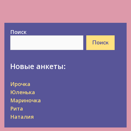
Поиск
Поиск
Новые анкеты:
Ирочка
Юленька
Мариночка
Рита
Наталия