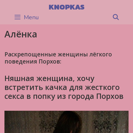
Skip
KNOPKAS
to
Menu
Sea
content
Алёнка
Раскрепощенные женщины лёгкого
поведения Порхов:
Няшная женщина, хочу
встретить качка для жесткого
секса в попку из города Порхов