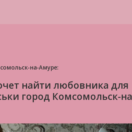
омольск-на-Амуре:
очет найти любовника для
ськи город Комсомольск-на