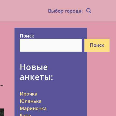
Search
Выбор города:
Поиск
Поиск
Новые
анкеты:
-
Ирочка
Юленька
Мариночка
Рита