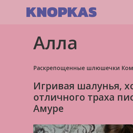
Skip
KNOPKAS
to
content
Алла
Раскрепощенные шлюшечки Комс
Игривая шалунья, х
отличного траха пи
Амуре