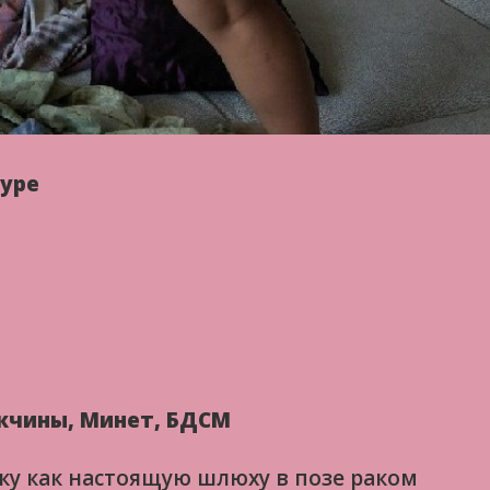
уре
жчины, Минет, БДСМ
ку как настоящую шлюху в позе раком