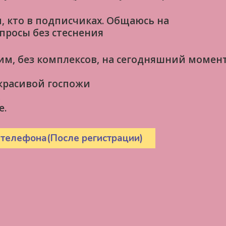
, кто в подписчиках. Общаюсь на
просы без стеснения
им, без комплексов, на сегодняшний момен
 красивой госпожи
е.
 телефона(После регистрации)