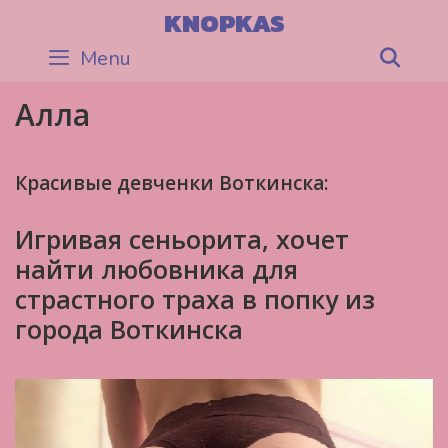
Skip
KNOPKAS
to
Menu
Sea
content
Алла
Красивые девченки Воткинска:
Игривая сеньорита, хочет
найти любовника для
страстного траха в попку из
города Воткинска