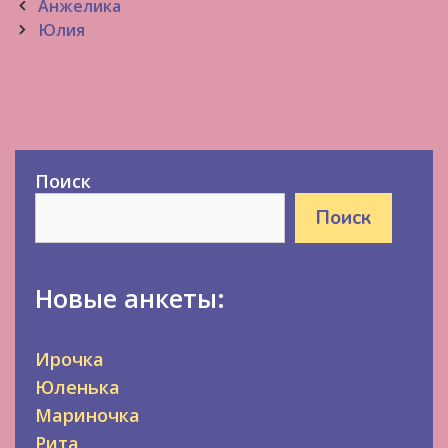
Post
Анжелика
navigation
Юлия
Поиск
Поиск
Новые анкеты:
Ирочка
Юленька
Мариночка
Рита